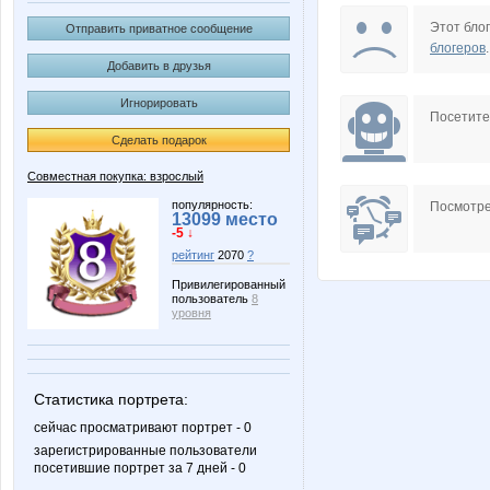
Lenuik
Lenus
Этот блог
Отправить приватное сообщение
блогеров
.
Добавить в друзья
Игнорировать
MilaVits@
NADA77
Посетит
Сделать подарок
Совместная покупка: взрослый
OlPar
Platina
популярность:
Посмотре
13099 место
-5 ↓
рейтинг
2070
?
Привилегированный
пользователь
8
Taisiya
Tanyas
уровня
Статистика портрета:
ZdravPunkt
anela20
сейчас просматривают портрет - 0
зарегистрированные пользователи
посетившие портрет за 7 дней - 0