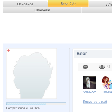
Блог
( 0 )
Основное
Др
Шпионаж
Блог
42
*АЛИСКА*
B00lka
Посмотреть ещё
Портрет заполнен на 66 %